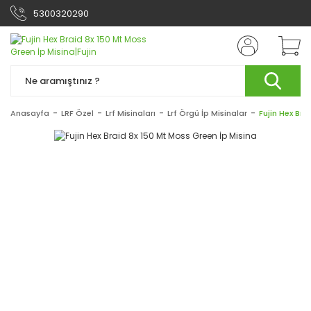
5300320290
Anasayfa
LRF Özel
Lrf Misinaları
Lrf Örgü İp Misinalar
Fujin Hex Bra