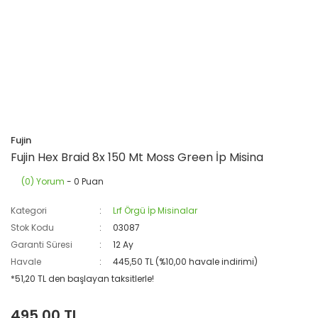
Fujin
Fujin Hex Braid 8x 150 Mt Moss Green İp Misina
(0) Yorum
- 0 Puan
Kategori
Lrf Örgü İp Misinalar
Stok Kodu
03087
Garanti Süresi
12 Ay
Havale
445,50 TL (%10,00 havale indirimi)
*51,20 TL den başlayan taksitlerle!
495,00 TL