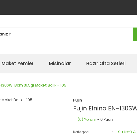
Maket Yemler
Misinalar
Hazır Olta Setleri
N-130SW 13cm 31.5gr Maket Balık - 105
Fujin
Fujin Elnino EN-130SW
(0) Yorum
- 0 Puan
Kategori
Su Üstü &