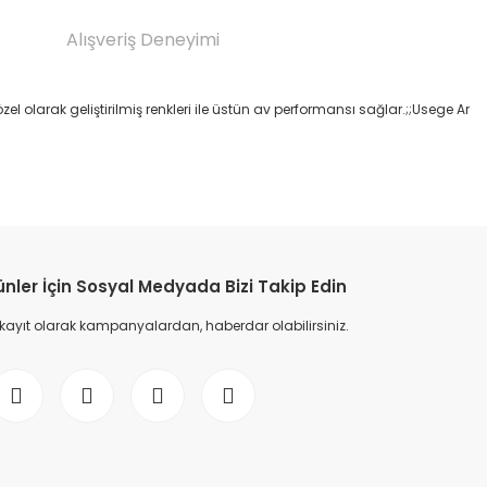
Alışveriş Deneyimi
zel olarak geliştirilmiş renkleri ile üstün av performansı sağlar.;;Usege Ar
etebilirsiniz.
ünler İçin Sosyal Medyada Bizi Takip Edin
 kayıt olarak kampanyalardan, haberdar olabilirsiniz.