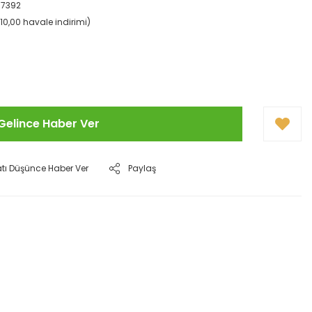
07392
%10,00 havale indirimi)
Gelince Haber Ver
atı Düşünce Haber Ver
Paylaş