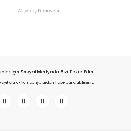
Alışveriş Deneyimi
etebilirsiniz.
ünler İçin Sosyal Medyada Bizi Takip Edin
 kayıt olarak kampanyalardan, haberdar olabilirsiniz.