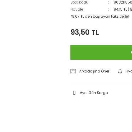
Stok Kodu
86821185
Havale
84,15 TL (
*9,67 TL den başlayan taksitlerle!
93,50 TL
Arkadaşına Öner
Fiy
Aynı Gün Kargo