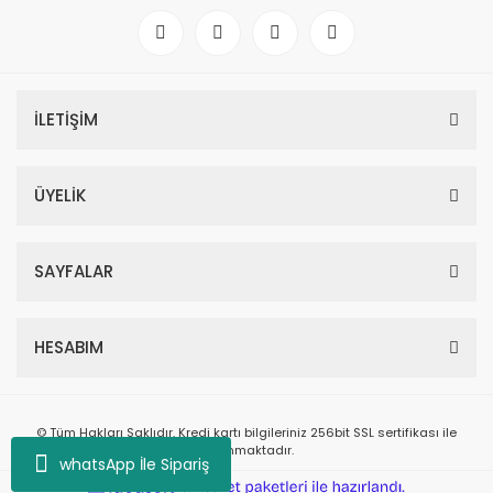
İLETİŞİM
ÜYELİK
SAYFALAR
HESABIM
© Tüm Hakları Saklıdır. Kredi kartı bilgileriniz 256bit SSL sertifikası ile
korunmaktadır.
whatsApp İle Sipariş
ile
ideasoft
e-