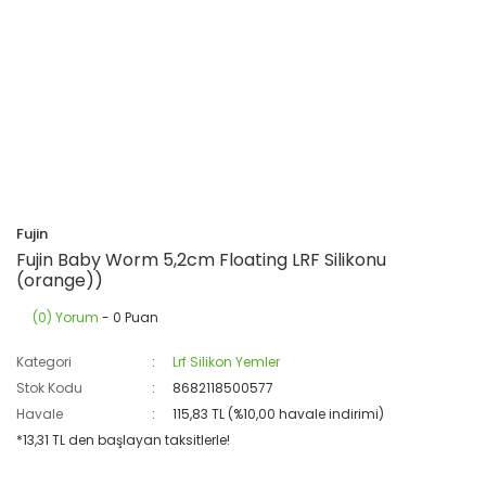
Fujin
Fujin Baby Worm 5,2cm Floating LRF Silikonu
(orange))
(0) Yorum
- 0 Puan
Kategori
Lrf Silikon Yemler
Stok Kodu
8682118500577
Havale
115,83 TL (%10,00 havale indirimi)
*13,31 TL den başlayan taksitlerle!