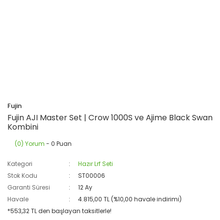
Fujin
Fujin AJI Master Set | Crow 1000S ve Ajime Black Swan
Kombini
(0) Yorum
- 0 Puan
Kategori
Hazır Lrf Seti
Stok Kodu
ST00006
Garanti Süresi
12 Ay
Havale
4.815,00 TL (%10,00 havale indirimi)
*553,32 TL den başlayan taksitlerle!