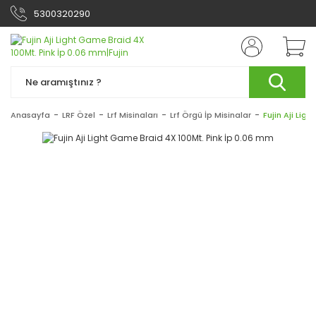
5300320290
Anasayfa
LRF Özel
Lrf Misinaları
Lrf Örgü İp Misinalar
Fujin Aji Lig