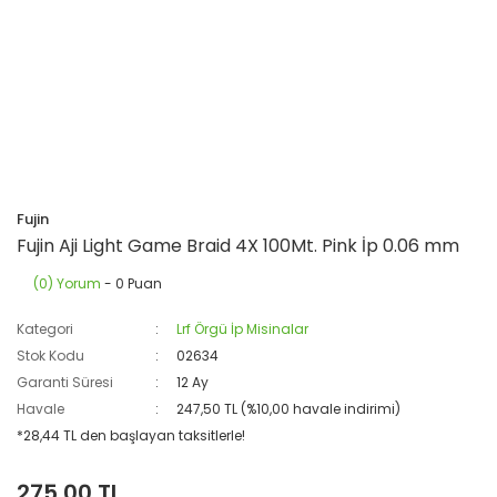
Fujin
Fujin Aji Light Game Braid 4X 100Mt. Pink İp 0.06 mm
(0) Yorum
- 0 Puan
Kategori
Lrf Örgü İp Misinalar
Stok Kodu
02634
Garanti Süresi
12 Ay
Havale
247,50 TL (%10,00 havale indirimi)
*28,44 TL den başlayan taksitlerle!
275,00 TL