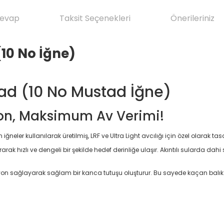
Cevap
Taksit Seçenekleri
Önerileriniz
(10 No İğne)
ead (10 No Mustad İğne)
yon, Maksimum Av Verimi!
in iğneler kullanılarak üretilmiş, LRF ve Ultra Light avcılığı için özel olarak 
k hızlı ve dengeli bir şekilde hedef derinliğe ulaşır. Akıntılı sularda da
yon sağlayarak sağlam bir kanca tutuşu oluşturur. Bu sayede kaçan balık 