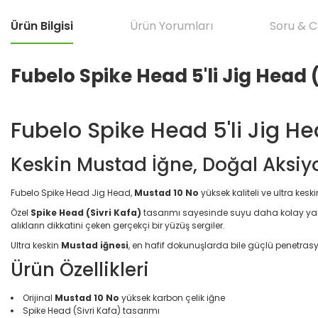
Ürün Bilgisi
Ürün Yorumları
Soru & 
Fubelo Spike Head 5'li Jig Head 
Fubelo Spike Head 5'li Jig H
Keskin Mustad İğne, Doğal Aksi
Fubelo Spike Head Jig Head,
Mustad 10 No
yüksek kaliteli ve ultra kesk
Özel
Spike Head (Sivri Kafa)
tasarımı sayesinde suyu daha kolay yarara
alıkların dikkatini çeken gerçekçi bir yüzüş sergiler.
Ultra keskin
Mustad iğnesi
, en hafif dokunuşlarda bile güçlü penetras
Ürün Özellikleri
Orijinal
Mustad 10 No
yüksek karbon çelik iğne
Spike Head (Sivri Kafa) tasarımı