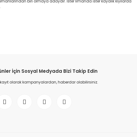
ipmanlarından biri olmaya adaydır. İster limanda ister kayalık kıyılarda
.
etebilirsiniz.
ünler İçin Sosyal Medyada Bizi Takip Edin
 kayıt olarak kampanyalardan, haberdar olabilirsiniz.