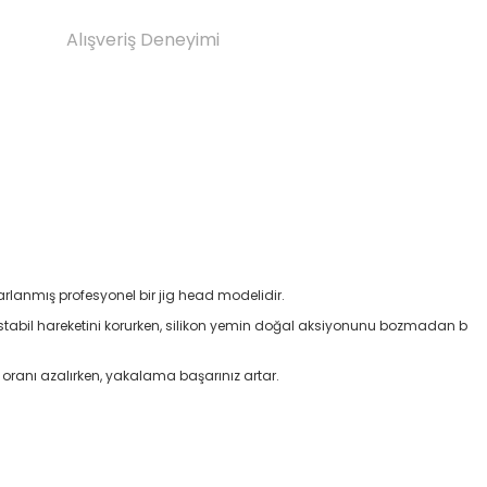
Alışveriş Deneyimi
tasarlanmış profesyonel bir jig head modelidir.
hi stabil hareketini korurken, silikon yemin doğal aksiyonunu bozmadan b
oranı azalırken, yakalama başarınız artar.