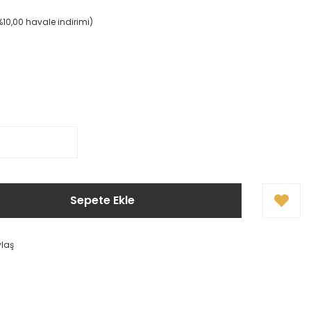
%10,00 havale indirimi)
Sepete Ekle
ylaş