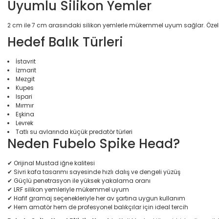
Uyumlu Silikon Yemler
2 cm ile 7 cm arasındaki silikon yemlerle mükemmel uyum sağlar. Özellik
Hedef Balık Türleri
İstavrit
İzmarit
Mezgit
Kupes
Ispari
Mırmır
Eşkina
Levrek
Tatlı su avlarında küçük predatör türleri
Neden Fubelo Spike Head?
✔ Orijinal Mustad iğne kalitesi
✔ Sivri kafa tasarımı sayesinde hızlı dalış ve dengeli yüzüş
✔ Güçlü penetrasyon ile yüksek yakalama oranı
✔ LRF silikon yemleriyle mükemmel uyum
✔ Hafif gramaj seçenekleriyle her av şartına uygun kullanım
✔ Hem amatör hem de profesyonel balıkçılar için ideal tercih