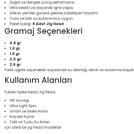
Doğal ve dengeli yüzüş performansı
Ultra keskin ve dayanıklı iğne yapısı
Silikon yemleri güvenli şekilde sabitleyen tasarım
Tuzlu ve tatlı su kullanımına uygun
Paket İçeriği:
5 Adet Jig Head
Gramaj Seçenekleri
0.8 gr
1.0 gr
1.5 gr
2.0 gr
2.5 gr
Farklı ağırlık seçenekleri sayesinde su derinliği, akıntı ve avlanma koşul
Kullanım Alanları
Fubelo Spike Head Jig Head;
LRF Avcılığı
Ultra Light Spin
Liman ve İskele Avları
Kayalık Kıyılar
Tatlı ve Tuzlu Su Avları
için ideal bir jig head modelidir.