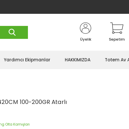
Üyelik
Sepetim
Yardımcı Ekipmanlar
HAKKIMIZDA
Totem Av 
 420CM 100-200GR Atarlı
ng Olta Kamışları