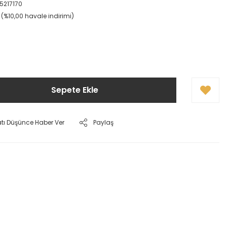
5217170
L (%10,00 havale indirimi)
Sepete Ekle
atı Düşünce Haber Ver
Paylaş