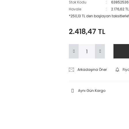
Stok Kodu
63852536
Havale
2.176,62 T
*250,13 TL den başlayan taksitlerle!
2.418,47 TL
Arkadaşına Öner
Fiy
Aynı Gün Kargo