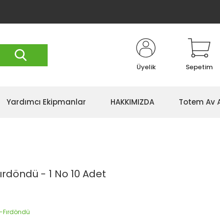
Üyelik
Sepetim
Yardımcı Ekipmanlar
HAKKIMIZDA
Totem Av 
 Fırdöndü - 1 No 10 Adet
s-Fırdöndü