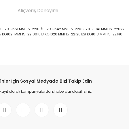
Alışveriş Deneyimi
02/032 KG551 MMF15-22101/032 KG542 MMF15-2201132 KG1041 MMF15-22022
KG1021 MMF15-221001013 KG1020 MMF15-22120129 KG1018 MMF15-221401
etebilirsiniz.
ünler İçin Sosyal Medyada Bizi Takip Edin
 kayıt olarak kampanyalardan, haberdar olabilirsiniz.