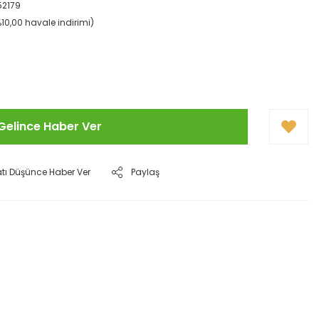
52179
%10,00 havale indirimi)
Gelince Haber Ver
atı Düşünce Haber Ver
Paylaş