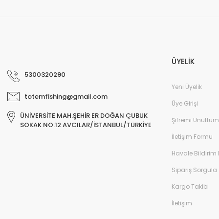
Deneyimini Paylaş
ÜYELİK
5300320290
Yeni Üyelik
totemfishing@gmail.com
Üye Girişi
ÜNİVERSİTE MAH.ŞEHİR ER DOĞAN ÇUBUK
Şifremi Unuttum
SOKAK NO:12 AVCILAR/İSTANBUL/TÜRKİYE
İletişim Formu
Havale Bildirim
Sipariş Sorgula
Kargo Takibi
İletişim