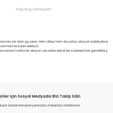
Alışveriş Deneyimi
asında yer alan jig serisi. Hem dikey hem de yatay aksiyon kabiliyetine
ımları ile sizleri bekliyor.
asındada harika bir aksyon alır,zaten kendi teccübelerimde genellikle ji
etebilirsiniz.
ünler İçin Sosyal Medyada Bizi Takip Edin
 kayıt olarak kampanyalardan, haberdar olabilirsiniz.