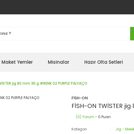
Maket Yemler
Misinalar
Hazır Olta Setleri
WİSTER jig 80 mm 35 g #RENK 02 PURPLE PALYAÇO
FİSH-ON
FİSH-ON TWİSTER jig
(0) Yorum
- 0 Puan
Kategori
Jig - Mel