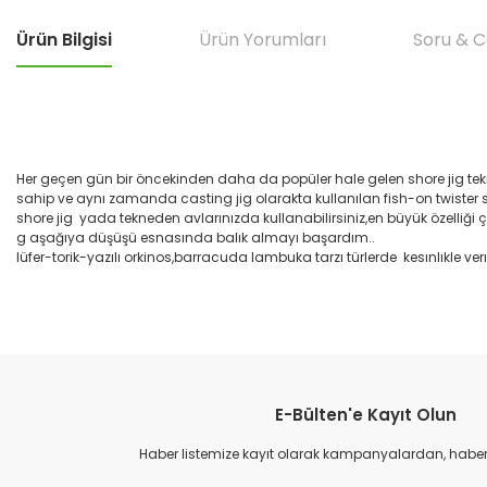
Ürün Bilgisi
Ürün Yorumları
Soru & 
Her geçen gün bir öncekinden daha da popüler hale gelen shore jig tekni
sahip ve aynı zamanda casting jig olarakta kullanılan fish-on twister seris
shore jig yada tekneden avlarınızda kullanabilirsiniz,en büyük özelliği 
g aşağıya düşüşü esnasında balık almayı başardım..
lüfer-torik-yazılı orkinos,barracuda lambuka tarzı türlerde kesınlıkle verı
Bu ürünün fiyat bilgisi, resim, ürün açıklamalarında ve diğer konular
çok hızlı teslımat
Görüş ve önerileriniz için teşekkür ederiz.
M... B... | 07/12/2025
E-Bülten'e Kayıt Olun
Ürün resmi kalitesiz, bozuk veya görüntülenemiyor.
çok hızlı
Ürün açıklamasında eksik bilgiler bulunuyor.
Haber listemize kayıt olarak kampanyalardan, haberda
M... B... | 07/12/2025
Ürün bilgilerinde hatalar bulunuyor.