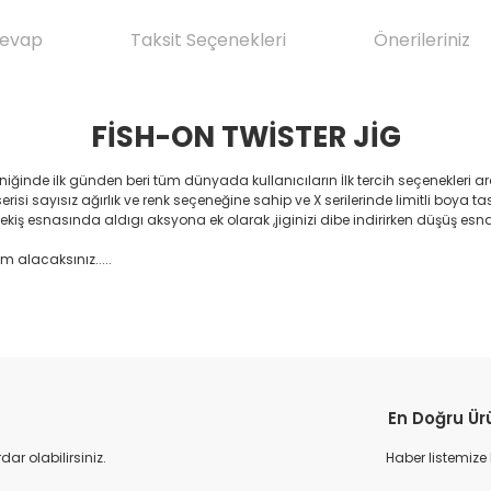
Cevap
Taksit Seçenekleri
Önerileriniz
FİSH-ON TWİSTER JİG
ğinde ilk günden beri tüm dünyada kullanıcıların İlk tercih seçenekleri ar
i sayısız ağırlık ve renk seçeneğine sahip ve X serilerinde limitli boya tasar
çekiş esnasında aldıgı aksyona ek olarak ,jiginizi dibe indirirken düşüş esn
m alacaksınız.....
da yetersiz gördüğünüz noktaları öneri formunu kullanarak tarafımıza il
Ürün hakkında henüz soru sorulmamış.
Bu ürüne ilk yorumu siz yapın!
En Doğru Ür
Yorum Yaz
Soru Sor
r olabilirsiniz.
Haber listemize