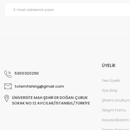
Ürün fiyatı diğer sitelerden daha pahalı.
harıka
Bu ürüne benzer farklı alternatifler olmalı.
M... B... | 07/12/2025
Deneyimini Paylaş
ÜYELİK
5300320290
Yeni Üyelik
totemfishing@gmail.com
Üye Girişi
ÜNİVERSİTE MAH.ŞEHİR ER DOĞAN ÇUBUK
Şifremi Unuttum
SOKAK NO:12 AVCILAR/İSTANBUL/TÜRKİYE
İletişim Formu
Havale Bildirim
Sipariş Sorgula