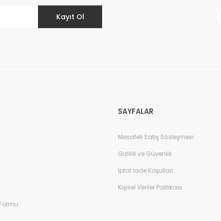
Kayıt Ol
Gönder
SAYFALAR
Mesafeli Satış Sözleşmesi
Gizlilik ve Güvenlik
İptal İade Koşullari
Kişisel Veriler Politikası
 Formu