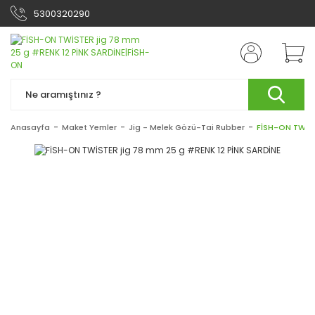
5300320290
Anasayfa
Maket Yemler
Jig - Melek Gözü-Tai Rubber
FİSH-ON TWİST