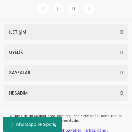
İLETİŞİM
ÜYELİK
SAYFALAR
HESABIM
© Tüm Hakları Saklıdır. Kredi kartı bilgileriniz 256bit SSL sertifikası ile
korunmaktadır.
whatsApp İle Sipariş
ile
ideasoft
e-