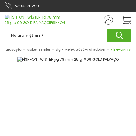
5300320290
Anasayfa
Maket Yemler
Jig - Melek Gözü-Tai Rubber
FİSH-ON TWİS