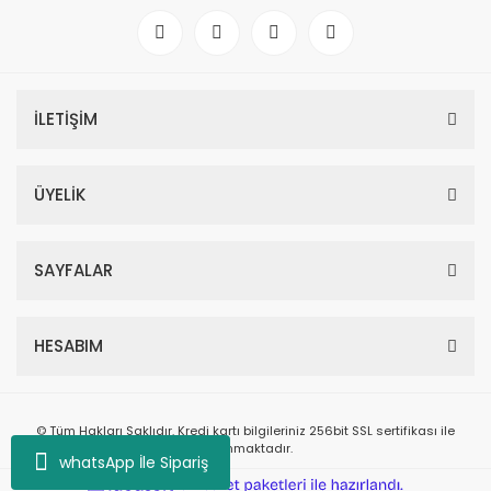
İLETİŞİM
ÜYELİK
SAYFALAR
HESABIM
© Tüm Hakları Saklıdır. Kredi kartı bilgileriniz 256bit SSL sertifikası ile
korunmaktadır.
whatsApp İle Sipariş
ile
ideasoft
e-