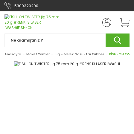
5300320290
Anasayfa
Maket Yemler
Jig - Melek Gözü-Tai Rubber
FİSH-ON TWİST