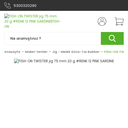
5300320290
Anasayfa
Maket Yemler
Jig - Melek Gözü-Tai Rubber
FİSH-ON TWİST