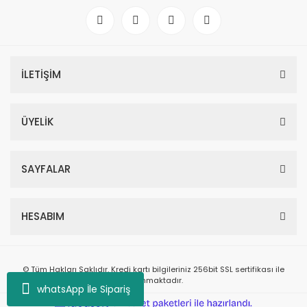
İLETİŞİM
ÜYELİK
SAYFALAR
HESABIM
© Tüm Hakları Saklıdır. Kredi kartı bilgileriniz 256bit SSL sertifikası ile
korunmaktadır.
whatsApp İle Sipariş
ile
ideasoft
e-