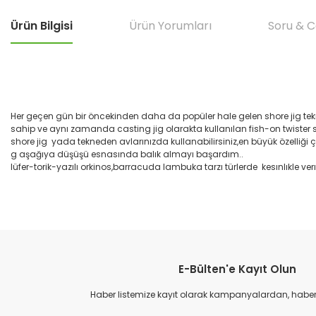
Ürün Bilgisi
Ürün Yorumları
Soru & 
Her geçen gün bir öncekinden daha da popüler hale gelen shore jig tekni
sahip ve aynı zamanda casting jig olarakta kullanılan fish-on twister seris
shore jig yada tekneden avlarınızda kullanabilirsiniz,en büyük özelliği 
g aşağıya düşüşü esnasında balık almayı başardım..
lüfer-torik-yazılı orkinos,barracuda lambuka tarzı türlerde kesınlıkle verı
Bu ürünün fiyat bilgisi, resim, ürün açıklamalarında ve diğer konular
çok hızlı teslımat
Görüş ve önerileriniz için teşekkür ederiz.
M... B... | 07/12/2025
E-Bülten'e Kayıt Olun
Ürün resmi kalitesiz, bozuk veya görüntülenemiyor.
çok hızlı
Ürün açıklamasında eksik bilgiler bulunuyor.
Haber listemize kayıt olarak kampanyalardan, haberda
M... B... | 07/12/2025
Ürün bilgilerinde hatalar bulunuyor.