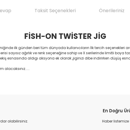
Cevap
Taksit Seçenekleri
Önerileriniz
FİSH-ON TWİSTER JİG
ğinde ilk günden beri tüm dünyada kullanıcıların İlk tercih seçenekleri ar
i sayısız ağırlık ve renk seçeneğine sahip ve X serilerinde limitli boya tasar
çekiş esnasında aldıgı aksyona ek olarak ,jiginizi dibe indirirken düşüş esn
m alacaksınız.....
da yetersiz gördüğünüz noktaları öneri formunu kullanarak tarafımıza il
Ürün hakkında henüz soru sorulmamış.
Bu ürüne ilk yorumu siz yapın!
En Doğru Ür
Yorum Yaz
Soru Sor
r olabilirsiniz.
Haber listemize