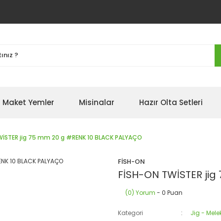
Maket Yemler
Misinalar
Hazır Olta Setleri
WİSTER jig 75 mm 20 g #RENK 10 BLACK PALYAÇO
FİSH-ON
FİSH-ON TWİSTER jig
(0) Yorum
- 0 Puan
Kategori
Jig - Mel