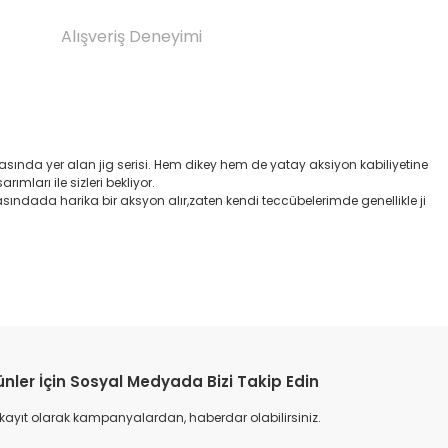
Alışveriş Deneyimi
asında yer alan jig serisi. Hem dikey hem de yatay aksiyon kabiliyetine
ımları ile sizleri bekliyor.
asındada harika bir aksyon alır,zaten kendi teccübelerimde genellikle ji
etebilirsiniz.
ünler İçin Sosyal Medyada Bizi Takip Edin
 kayıt olarak kampanyalardan, haberdar olabilirsiniz.