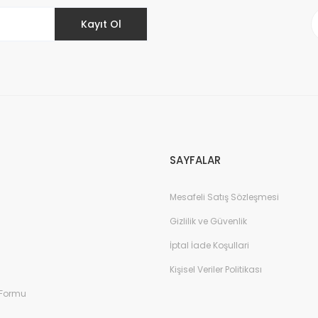
Kayıt Ol
Gönder
SAYFALAR
Mesafeli Satış Sözleşmesi
Gizlilik ve Güvenlik
İptal İade Koşullari
Kişisel Veriler Politikası
 Formu