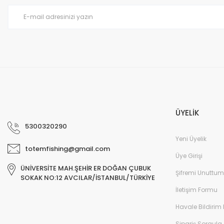
Ürün fiyatı diğer sitelerden daha pahalı.
harıka
Bu ürüne benzer farklı alternatifler olmalı.
M... B... | 07/12/2025
Deneyimini Paylaş
ÜYELİK
5300320290
Yeni Üyelik
totemfishing@gmail.com
Üye Girişi
ÜNİVERSİTE MAH.ŞEHİR ER DOĞAN ÇUBUK
Şifremi Unuttum
SOKAK NO:12 AVCILAR/İSTANBUL/TÜRKİYE
İletişim Formu
Havale Bildirim
Sipariş Sorgula