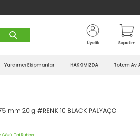
Üyelik
Sepetim
Yardımcı Ekipmanlar
HAKKIMIZDA
Totem Av 
 75 mm 20 g #RENK 10 BLACK PALYAÇO
ek Gözü-Tai Rubber