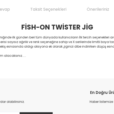
Cevap
Taksit Seçenekleri
Önerileriniz
FİSH-ON TWİSTER JİG
ğinde ilk günden beri tüm dünyada kullanıcıların İlk tercih seçenekleri ar
i sayısız ağırlık ve renk seçeneğine sahip ve X serilerinde limitli boya tasar
çekiş esnasında aldıgı aksyona ek olarak ,jiginizi dibe indirirken düşüş esn
m alacaksınız.....
da yetersiz gördüğünüz noktaları öneri formunu kullanarak tarafımıza il
Ürün hakkında henüz soru sorulmamış.
Bu ürüne ilk yorumu siz yapın!
En Doğru Ür
Yorum Yaz
Soru Sor
r olabilirsiniz.
Haber listemize