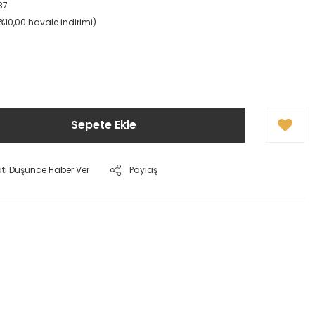
87
(%10,00 havale indirimi)
Sepete Ekle
atı Düşünce Haber Ver
Paylaş