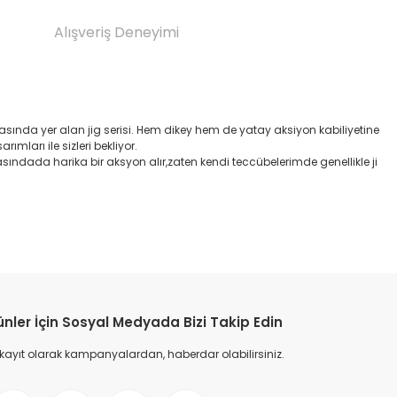
Alışveriş Deneyimi
asında yer alan jig serisi. Hem dikey hem de yatay aksiyon kabiliyetine
ımları ile sizleri bekliyor.
asındada harika bir aksyon alır,zaten kendi teccübelerimde genellikle ji
etebilirsiniz.
ünler İçin Sosyal Medyada Bizi Takip Edin
 kayıt olarak kampanyalardan, haberdar olabilirsiniz.