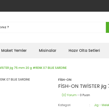
Maket Yemler
Misinalar
Hazır Olta Setleri
İSTER jig 75 mm 20 g #RENK 07 BLUE SARDİNE
FİSH-ON
FİSH-ON TWİSTER jig
(0) Yorum
- 0 Puan
Kategori
Jig - Mel