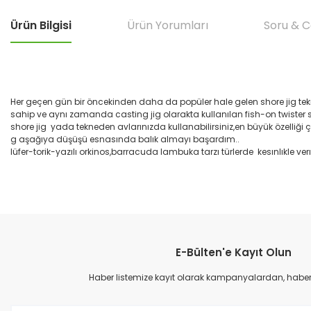
Ürün Bilgisi
Ürün Yorumları
Soru & 
Her geçen gün bir öncekinden daha da popüler hale gelen shore jig tekni
sahip ve aynı zamanda casting jig olarakta kullanılan fish-on twister seris
shore jig yada tekneden avlarınızda kullanabilirsiniz,en büyük özelliği 
g aşağıya düşüşü esnasında balık almayı başardım..
lüfer-torik-yazılı orkinos,barracuda lambuka tarzı türlerde kesınlıkle verı
Bu ürünün fiyat bilgisi, resim, ürün açıklamalarında ve diğer konular
çok hızlı teslımat
Görüş ve önerileriniz için teşekkür ederiz.
M... B... | 07/12/2025
E-Bülten'e Kayıt Olun
Ürün resmi kalitesiz, bozuk veya görüntülenemiyor.
çok hızlı
Ürün açıklamasında eksik bilgiler bulunuyor.
Haber listemize kayıt olarak kampanyalardan, haberda
M... B... | 07/12/2025
Ürün bilgilerinde hatalar bulunuyor.