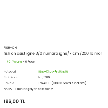
FİSH-ON
fish on asist iğne 3/0 numara iğne/7 cm /200 lb mor
(0) Yorum
- 0 Puan
Kategori
İğne-Klips-Fırdöndü
Stok Kodu
ta_1706
Havale
176,40 TL (%10,00 havale indirimi)
*20,27 TL den başlayan taksitlerle!
196,00 TL