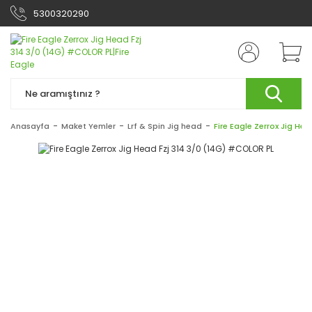
5300320290
Anasayfa
Maket Yemler
Lrf & Spin Jig head
Fire Eagle Zerrox Jig He