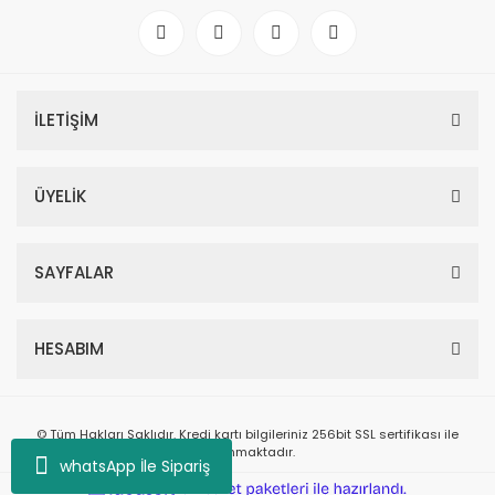
İLETİŞİM
ÜYELİK
SAYFALAR
HESABIM
© Tüm Hakları Saklıdır. Kredi kartı bilgileriniz 256bit SSL sertifikası ile
korunmaktadır.
whatsApp İle Sipariş
ile
ideasoft
e-