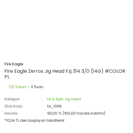
Fire Eagle
Fire Eagle Zerrox Jig Head Fzj 314 3/0 (14G) #COLOR
PL
(0) Yorum
- 0 Puan
Kategori
Lrf & Spin Jig head
Stok Kodu
ta_1066
Havale
90,00 TL (%10,00 havale indirimi)
*10,34 TL den başlayan taksitlerle!