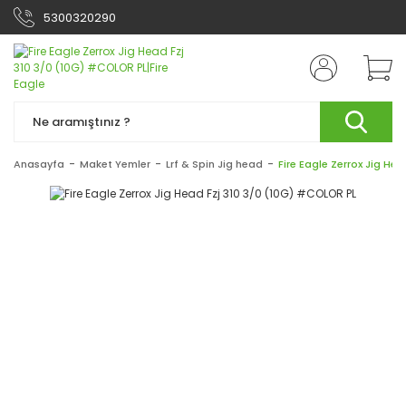
5300320290
Anasayfa
Maket Yemler
Lrf & Spin Jig head
Fire Eagle Zerrox Jig He