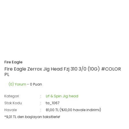
Fire Eagle
Fire Eagle Zerrox Jig Head Fzj 310 3/0 (10G) #COLOR
PL
(0) Yorum
- 0 Puan
Kategori
Lrf & Spin Jig head
Stok Kodu
ta_1067
Havale
81,00 TL (%10,00 havale indirimi)
*9,31 TL den başlayan taksitlerle!