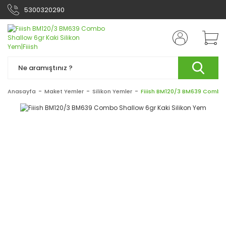
5300320290
Anasayfa
Maket Yemler
Silikon Yemler
Fiiish BM120/3 BM639 Combo 