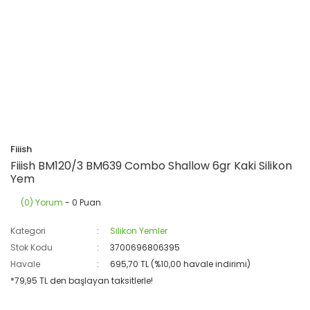
Fiiish
Fiiish BM120/3 BM639 Combo Shallow 6gr Kaki Silikon
Yem
(0) Yorum
- 0 Puan
Kategori
Silikon Yemler
Stok Kodu
3700696806395
Havale
695,70 TL (%10,00 havale indirimi)
*79,95 TL den başlayan taksitlerle!