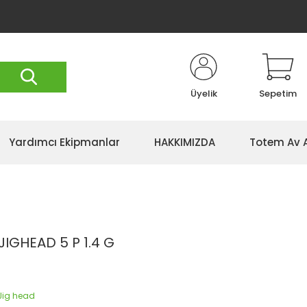
Üyelik
Sepetim
Yardımcı Ekipmanlar
HAKKIMIZDA
Totem Av 
IGHEAD 5 P 1.4 G
 Jig head