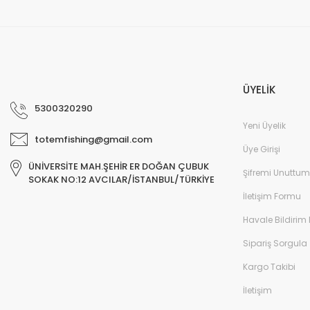
Deneyimini Paylaş
ÜYELİK
5300320290
Yeni Üyelik
totemfishing@gmail.com
Üye Girişi
ÜNİVERSİTE MAH.ŞEHİR ER DOĞAN ÇUBUK
Şifremi Unuttum
SOKAK NO:12 AVCILAR/İSTANBUL/TÜRKİYE
İletişim Formu
Havale Bildirim
Sipariş Sorgula
Kargo Takibi
İletişim