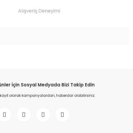
Alışveriş Deneyimi
etebilirsiniz.
ünler İçin Sosyal Medyada Bizi Takip Edin
 kayıt olarak kampanyalardan, haberdar olabilirsiniz.