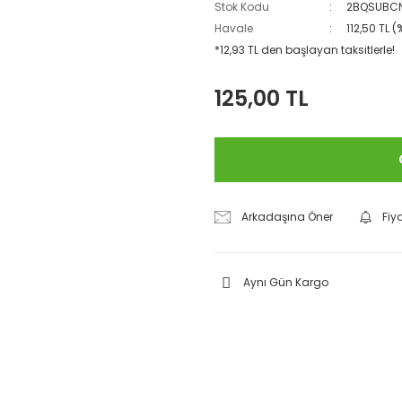
Stok Kodu
2BQSUBCN
Havale
112,50 TL 
*12,93 TL den başlayan taksitlerle!
125,00 TL
Arkadaşına Öner
Fiy
Aynı Gün Kargo