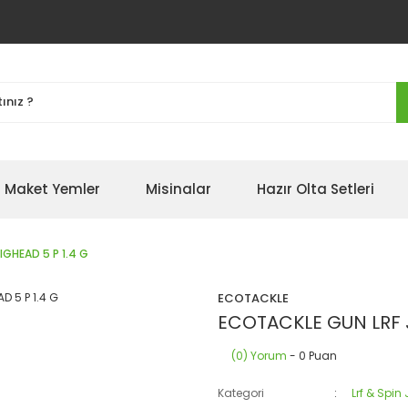
Maket Yemler
Misinalar
Hazır Olta Setleri
IGHEAD 5 P 1.4 G
ECOTACKLE
ECOTACKLE GUN LRF J
(0) Yorum
- 0 Puan
Kategori
Lrf & Spin