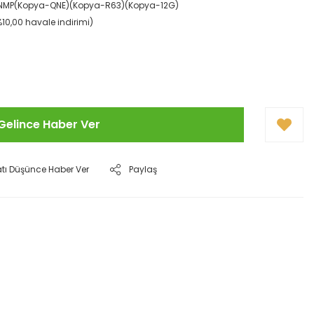
MP(Kopya-QNE)(Kopya-R63)(Kopya-12G)
(%10,00 havale indirimi)
Gelince Haber Ver
atı Düşünce Haber Ver
Paylaş