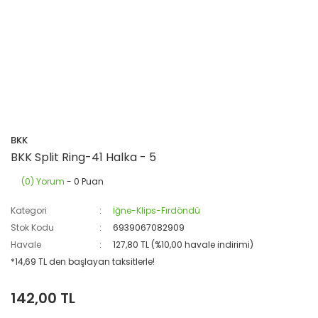
BKK
BKK Split Ring-41 Halka - 5
(0) Yorum
- 0 Puan
Kategori
İğne-Klips-Fırdöndü
Stok Kodu
6939067082909
Havale
127,80 TL (%10,00 havale indirimi)
*14,69 TL den başlayan taksitlerle!
142,00 TL