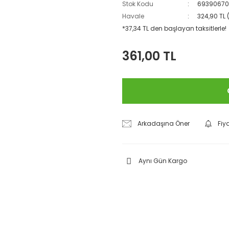
Stok Kodu
69390670
Havale
324,90 TL 
*37,34 TL den başlayan taksitlerle!
361,00 TL
Arkadaşına Öner
Fiy
Aynı Gün Kargo