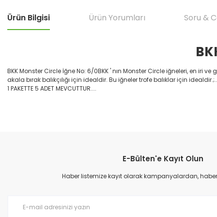
Ürün Bilgisi
Ürün Yorumları
Soru & 
BKK
BKK Monster Circle İğne No: 6/0BKK ' nın Monster Circle iğneleri, en iri ve 
akala bırak balıkçılığı için idealdir. Bu iğneler trofe balıklar için idealdir.;.
1 PAKETTE 5 ADET MEVCUTTUR....
Bu ürünün fiyat bilgisi, resim, ürün açıklamalarında ve diğer konular
çok hızlı teslımat
Görüş ve önerileriniz için teşekkür ederiz.
M... B... | 07/12/2025
E-Bülten'e Kayıt Olun
Ürün resmi kalitesiz, bozuk veya görüntülenemiyor.
çok hızlı
Ürün açıklamasında eksik bilgiler bulunuyor.
Haber listemize kayıt olarak kampanyalardan, haberda
M... B... | 07/12/2025
Ürün bilgilerinde hatalar bulunuyor.
Ürün fiyatı diğer sitelerden daha pahalı.
harıka
Bu ürüne benzer farklı alternatifler olmalı.