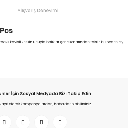
Alışveriş Deneyimi
 Pcs
 damaklı kavisli keskin ucuyla balıklar çene kenarından takılır, bu nedenle y
etebilirsiniz.
ünler İçin Sosyal Medyada Bizi Takip Edin
 kayıt olarak kampanyalardan, haberdar olabilirsiniz.