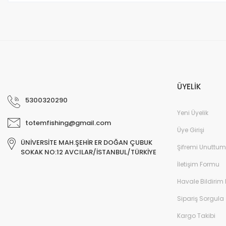
M... B... | 07/12/2025
Deneyimini Paylaş
ÜYELİK
5300320290
Yeni Üyelik
totemfishing@gmail.com
Üye Girişi
ÜNİVERSİTE MAH.ŞEHİR ER DOĞAN ÇUBUK
Şifremi Unuttum
SOKAK NO:12 AVCILAR/İSTANBUL/TÜRKİYE
İletişim Formu
Havale Bildirim
Sipariş Sorgula
Kargo Takibi