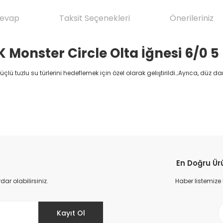
Cevap
Taksit Seçenekleri
Önerileriniz
 Monster Circle Olta İğnesi 6/0 5
güçlü tuzlu su türlerini hedeflemek için özel olarak geliştirildi.;Ayrıca, düz
.
da yetersiz gördüğünüz noktaları öneri formunu kullanarak tarafımıza il
Ürün hakkında henüz soru sorulmamış.
Bu ürüne ilk yorumu siz yapın!
En Doğru Ür
Yorum Yaz
Soru Sor
r olabilirsiniz.
Haber listemize
Kayıt Ol