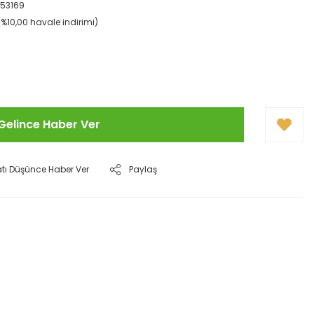
53169
(%10,00 havale indirimi)
Gelince Haber Ver
atı Düşünce Haber Ver
Paylaş