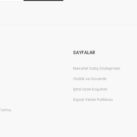
Gönder
SAYFALAR
Mesafeli Satış Sözleşmesi
Gizlilik ve Güvenlik
İptal İade Koşullari
Kişisel Veriler Politikası
 Formu