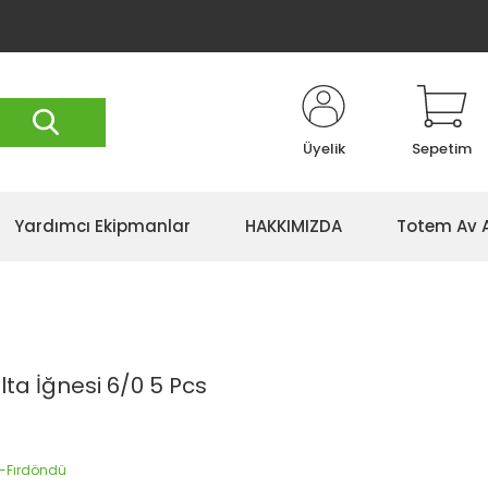
Üyelik
Sepetim
Yardımcı Ekipmanlar
HAKKIMIZDA
Totem Av 
lta İğnesi 6/0 5 Pcs
s-Fırdöndü