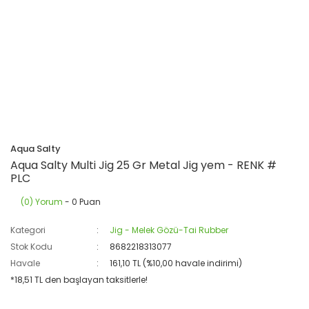
Aqua Salty
Aqua Salty Multi Jig 25 Gr Metal Jig yem - RENK #
PLC
(0) Yorum
- 0 Puan
Kategori
Jig - Melek Gözü-Tai Rubber
Stok Kodu
8682218313077
Havale
161,10 TL (%10,00 havale indirimi)
*18,51 TL den başlayan taksitlerle!