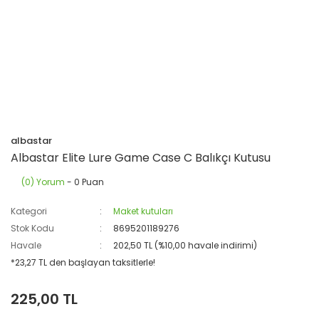
albastar
Albastar Elite Lure Game Case C Balıkçı Kutusu
(0) Yorum
- 0 Puan
Kategori
Maket kutuları
Stok Kodu
8695201189276
Havale
202,50 TL (%10,00 havale indirimi)
*23,27 TL den başlayan taksitlerle!
225,00 TL