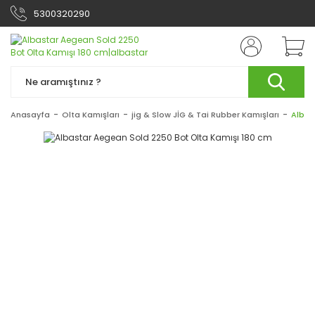
5300320290
Anasayfa
Olta Kamışları
jig & Slow JİG & Tai Rubber Kamışları
Albas