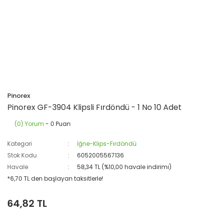
Pinorex
Pinorex GF-3904 Klipsli Fırdöndü - 1 No 10 Adet
(0) Yorum
- 0 Puan
Kategori
İğne-Klips-Fırdöndü
Stok Kodu
6052005567136
Havale
58,34 TL (%10,00 havale indirimi)
*6,70 TL den başlayan taksitlerle!
64,82 TL